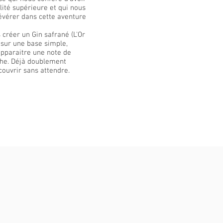
lité supérieure et qui nous
évérer dans cette aventure
 créer un Gin safrané (L'Or
 sur une base simple,
apparaitre une note de
che. Déjà doublement
écouvrir sans attendre.