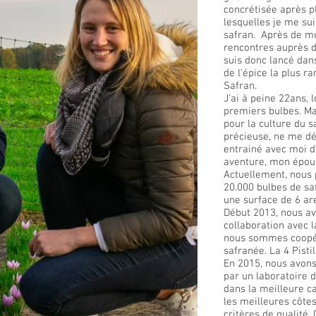
concrétisée après p
lesquelles je me sui
safran. Après de mu
rencontres auprès d
suis donc lancé dans
de l'épice la plus r
Safran.
J'ai à peine 22ans, 
premiers bulbes. Ma
pour la culture du 
précieuse, ne me dé
entrainé avec moi d
aventure, mon épous
Actuellement, nous
20.000 bulbes de sa
une surface de 6 ar
Début 2013, nous a
collaboration avec l
nous sommes coopér
safranée. La 4 Pistil
En 2015, nous avons
par un laboratoire d
dans la meilleure cat
les meilleures côte
critères de qualité.