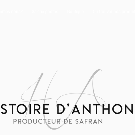
ommes nous?
Galerie photos
Boutique
Où trouver nos produi