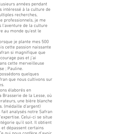
lusieurs années pendant
s intéressé à la culture de
ltiples recherches,
e professionnels, je me
 l'aventure de la culture
are au monde qu'est le
lorsque je plante mes 500
is cette passion naissante
safran si magnifique que
courage pas et j'ai
ans cette merveilleuse
e ; Pauline.
 possédons quelques
fran que nous cultivons sur
es.
vons élaborés en
a Brasserie de la Lesse, où
ateurs, une bière blanche
s. (médaille d'argent)
 fait analysés notre Safran
'expertise. Celui-ci se situe
égorie qu'il soit. Il obtient
s et dépassent certains
 Ce qui nous confère d'avoir